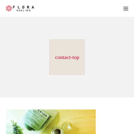
FLORA WORKS
FLORA HERBS
contact-top
FLORA STONES
薬草蒸し
導入・仕入れ
ご希望の方へ
ABOUT
BLOG
ONLINE STORE